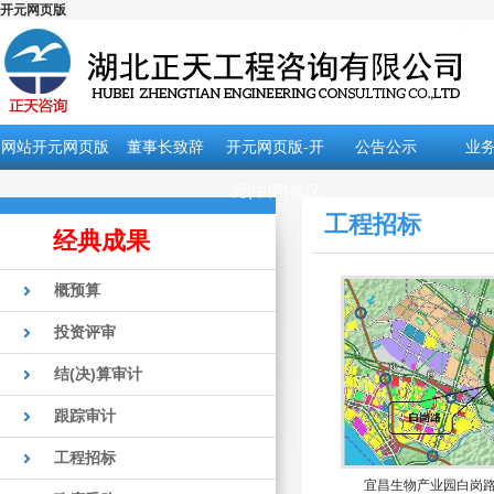
开元网页版
网站开元网页版
董事长致辞
开元网页版-开
公告公示
业
元(中国)概况
工程招标
经典成果
概预算
投资评审
结(决)算审计
跟踪审计
工程招标
宜昌生物产业园白岗