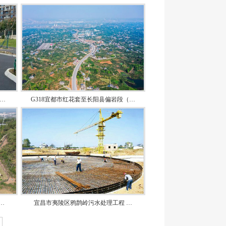
…
G318宜都市红花套至长阳县偏岩段（…
…
宜昌市夷陵区鸦鹊岭污水处理工程 …