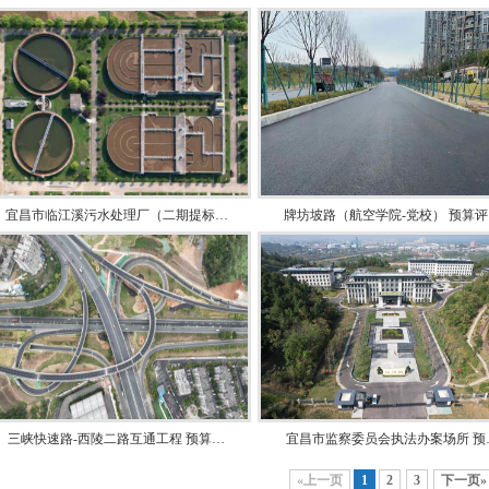
宜昌市临江溪污水处理厂（二期提标…
牌坊坡路（航空学院-党校） 预算评
三峡快速路-西陵二路互通工程 预算…
宜昌市监察委员会执法办案场所 预
«上一页
1
2
3
下一页»