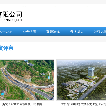
公告公示
业务指南
政策法规
咨询团队
经典成
资评审
夷陵区东城大道南延线工程 预算评…
宜昌综保区服务大楼及海关监管设