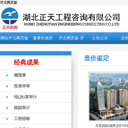
开元网页版
网站开元网页版
董事长致辞
开元网页版-开
公告公示
业
元(中国)概况
造价鉴定
经典成果
概预算
投资评审
结(决)算审计
跟踪审计
工程招标
月星国际城商业B3/