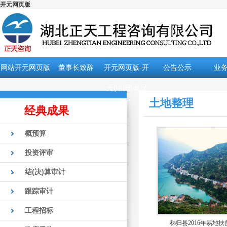
开元网页版
网站开元网页版
董事长致辞
开元网页版-开
公告公示
业
元(中国)概况
土地整理
经典成果
概预算
投资评审
结(决)算审计
跟踪审计
工程招标
秭归县2016年易地扶