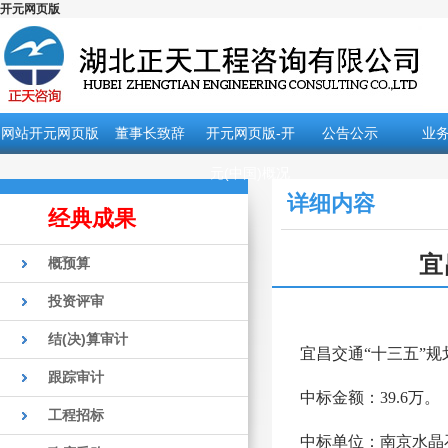
开元网页版
网站开元网页版
董事长致辞
开元网页版-开
公告公示
业
元(中国)概况
详细内容
经典成果
宜
概预算
投资评审
结(决)算审计
宜昌交通
“十三五”
跟踪审计
中标金额：
39.6万。
工程招标
中标单位：南京水晶石