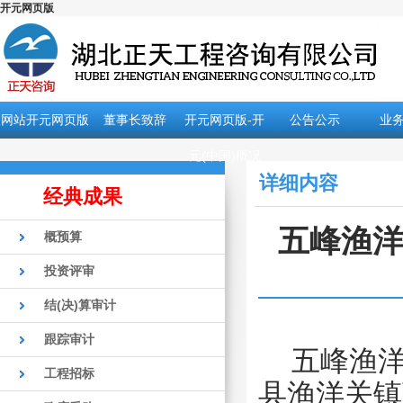
开元网页版
网站开元网页版
董事长致辞
开元网页版-开
公告公示
业
元(中国)概况
详细内容
经典成果
五峰渔洋
概预算
投资评审
结(决)算审计
跟踪审计
五峰渔
工程招标
县渔洋关镇