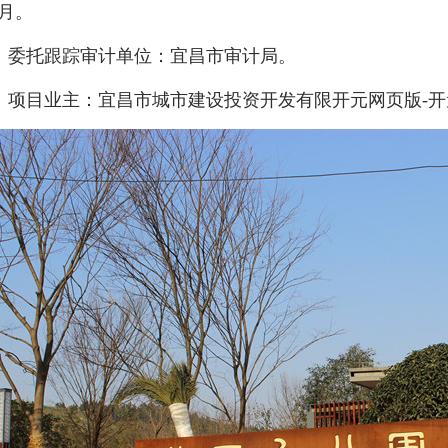
个月。
委托跟踪审计单位：宜昌市审计局。
项目业主：宜昌市城市建设投资开发有限开元网页版-开元