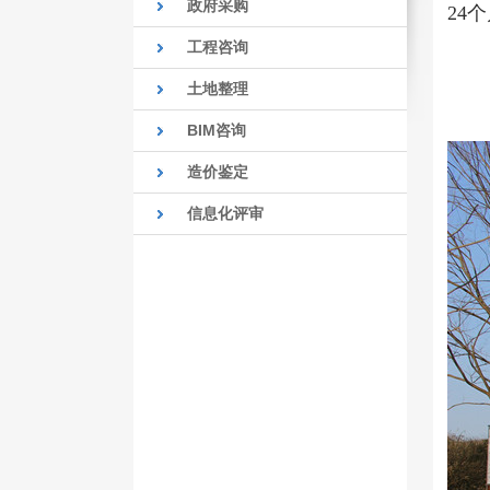
政府采购
24
工程咨询
土地整理
BIM咨询
造价鉴定
信息化评审