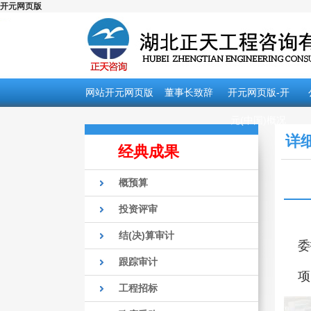
开元网页版
网站开元网页版
董事长致辞
开元网页版-开
元(中国)概况
详
经典成果
概预算
投资评审
结(决)算审计
委
跟踪审计
项
工程招标