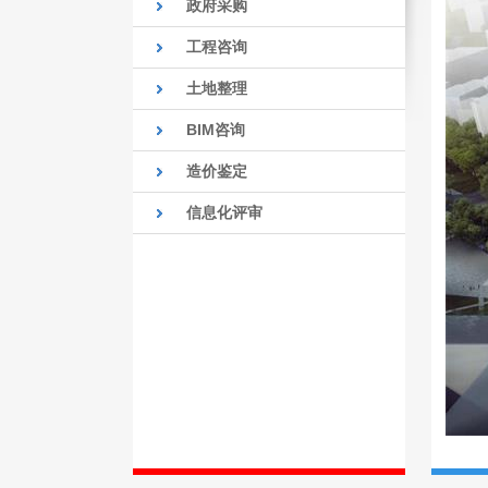
政府采购
工程咨询
土地整理
BIM咨询
造价鉴定
信息化评审