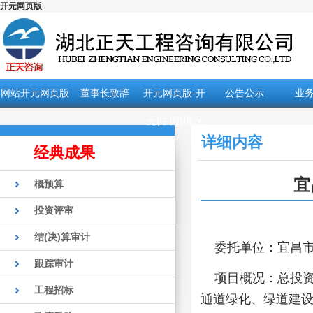
开元网页版
网站开元网页版
董事长致辞
开元网页版-开
公告公示
业
元(中国)概况
详细内容
经典成果
宜
概预算
投资评审
结(决)算审计
委托单位：
宜昌
跟踪审计
项目概况：
总投资
工程招标
通道绿化、绿道建