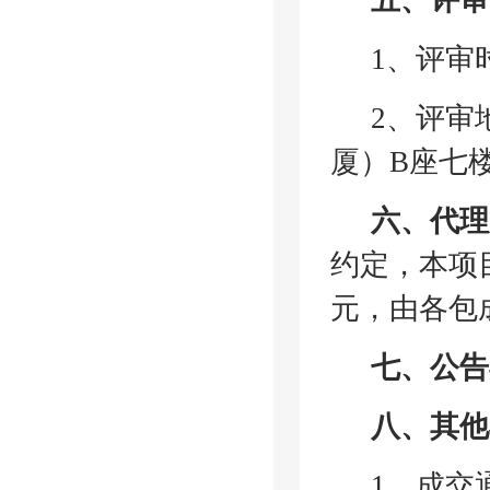
五、评审
1、评审时
2、评审
厦）B座七
六、代理
约定，本项
元，由各包
七、公告
八、其他
1、成交