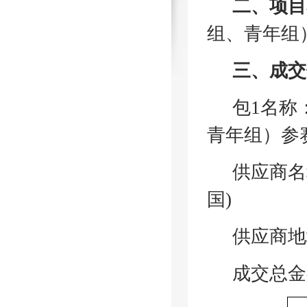
二、
项目
组、青年组
三、成交
包
1名称
青年组）参
供应商名
国)
供应商地
成交总金额