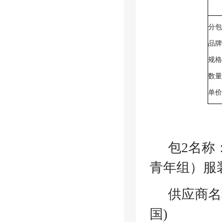
分包
品牌
规格
数量
单价
包
2名称
青年组）服
供应商名
国)