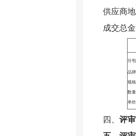
供应商地
成交总金额
分包
品牌
规格
数量
单价
四、
评审